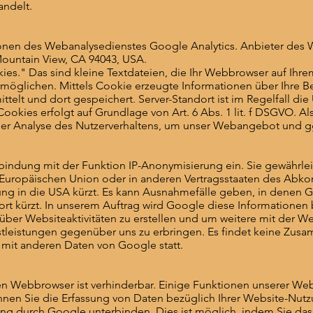
andelt.
nen des Webanalysedienstes Google Analytics. Anbieter des W
Mountain View, CA 94043, USA.
es." Das sind kleine Textdateien, die Ihr Webbrowser auf Ihre
möglichen. Mittels Cookie erzeugte Informationen über Ihre 
telt und dort gespeichert. Server-Standort ist im Regelfall die
okies erfolgt auf Grundlage von Art. 6 Abs. 1 lit. f DSGVO. A
n der Analyse des Nutzerverhaltens, um unser Webangebot und 
rbindung mit der Funktion IP-Anonymisierung ein. Sie gewährlei
r Europäischen Union oder in anderen Vertragsstaaten des Ab
ung in die USA kürzt. Es kann Ausnahmefälle geben, in denen G
ort kürzt. In unserem Auftrag wird Google diese Informationen
ber Websiteaktivitäten zu erstellen und um weitere mit der W
tleistungen gegenüber uns zu erbringen. Es findet keine Zu
e mit anderen Daten von Google statt.
en Webbrowser ist verhinderbar. Einige Funktionen unserer We
en Sie die Erfassung von Daten bezüglich Ihrer Website-Nutzun
ng durch Google unterbinden. Dies ist möglich, indem Sie das