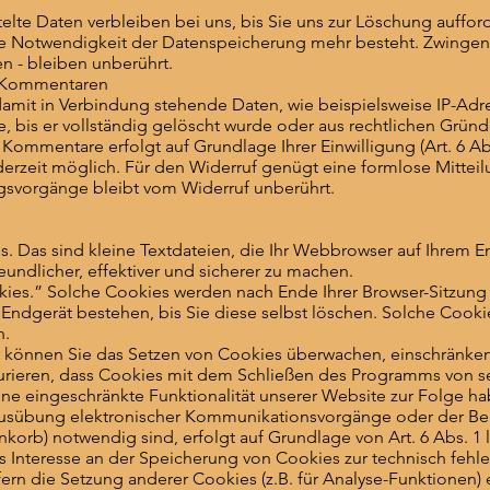
lte Daten verbleiben bei uns, bis Sie uns zur Löschung aufforde
ne Notwendigkeit der Datenspeicherung mehr besteht. Zwinge
n - bleiben unberührt.
d Kommentaren
mit in Verbindung stehende Daten, wie beispielsweise IP-Adr
te, bis er vollständig gelöscht wurde oder aus rechtlichen Grü
ommentare erfolgt auf Grundlage Ihrer Einwilligung (Art. 6 Abs.
 jederzeit möglich. Für den Widerruf genügt eine formlose Mittei
ngsvorgänge bleibt vom Widerruf unberührt.
 Das sind kleine Textdateien, die Ihr Webbrowser auf Ihrem E
undlicher, effektiver und sicherer zu machen.
kies.” Solche Cookies werden nach Ende Ihrer Browser-Sitzung
Endgerät bestehen, bis Sie diese selbst löschen. Solche Cookie
n.
önnen Sie das Setzen von Cookies überwachen, einschränken 
urieren, dass Cookies mit dem Schließen des Programms von se
ne eingeschränkte Funktionalität unserer Website zur Folge ha
Ausübung elektronischer Kommunikationsvorgänge oder der Ber
korb) notwendig sind, erfolgt auf Grundlage von Art. 6 Abs. 1 l
s Interesse an der Speicherung von Cookies zur technisch fehl
fern die Setzung anderer Cookies (z.B. für Analyse-Funktionen) 