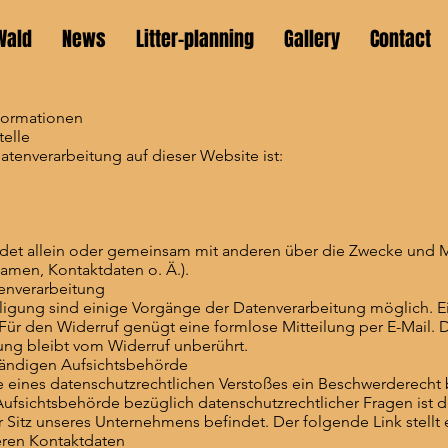
Wald
News
Litter-planning
Gallery
Contact
nformationen
telle
Datenverarbeitung auf dieser Website ist:
eidet allein oder gemeinsam mit anderen über die Zwecke und M
men, Kontaktdaten o. Ä.).
tenverarbeitung
lligung sind einige Vorgänge der Datenverarbeitung möglich. Ein
. Für den Widerruf genügt eine formlose Mitteilung per E-Mail.
ung bleibt vom Widerruf unberührt.
tändigen Aufsichtsbehörde
lle eines datenschutzrechtlichen Verstoßes ein Beschwerderecht
ufsichtsbehörde bezüglich datenschutzrechtlicher Fragen ist 
Sitz unseres Unternehmens befindet. Der folgende Link stellt e
eren Kontaktdaten