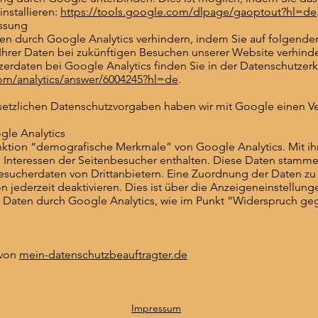
nstallieren:
https://tools.google.com/dlpage/gaoptout?hl=de
ssung
en durch Google Analytics verhindern, indem Sie auf folgenden 
Ihrer Daten bei zukünftigen Besuchen unserer Website verhinde
erdaten bei Google Analytics finden Sie in der Datenschutzer
om/analytics/answer/6004245?hl=de
.
esetzlichen Datenschutzvorgaben haben wir mit Google einen Ve
le Analytics
tion “demografische Merkmale” von Google Analytics. Mit ihr l
d Interessen der Seitenbesucher enthalten. Diese Daten stamm
ucherdaten von Drittanbietern. Eine Zuordnung der Daten zu e
n jederzeit deaktivieren. Dies ist über die Anzeigeneinstellu
r Daten durch Google Analytics, wie im Punkt “Widerspruch geg
 von
mein-datenschutzbeauftragter.de
Impressum