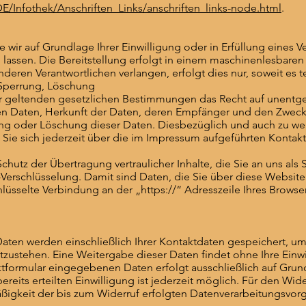
E/Infothek/Anschriften_Links/anschriften_links-node.html
.
e wir auf Grundlage Ihrer Einwilligung oder in Erfüllung eines Ve
 lassen. Die Bereitstellung erfolgt in einem maschinenlesbaren 
eren Verantwortlichen verlangen, erfolgt dies nur, soweit es t
 Sperrung, Löschung
r geltenden gesetzlichen Bestimmungen das Recht auf unentgel
 Daten, Herkunft der Daten, deren Empfänger und den Zweck 
rung oder Löschung dieser Daten. Diesbezüglich und auch zu w
e sich jederzeit über die im Impressum aufgeführten Kontak
utz der Übertragung vertraulicher Inhalte, die Sie an uns als 
erschlüsselung. Damit sind Daten, die Sie über diese Website ü
hlüsselte Verbindung an der „https://“ Adresszeile Ihres Brows
Daten werden einschließlich Ihrer Kontaktdaten gespeichert, u
zustehen. Eine Weitergabe dieser Daten findet ohne Ihre Einwil
tformular eingegebenen Daten erfolgt ausschließlich auf Grundl
 bereits erteilten Einwilligung ist jederzeit möglich. Für den Wi
äßigkeit der bis zum Widerruf erfolgten Datenverarbeitungsvo